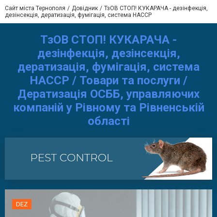
Сайт міста Тернополя
Довідник
ТзОВ СТОП! КУКАРАЧА - дезінфекція,
дезінсекція, дератизація, фумігація, система HACCP
ТзОВ СТОП! КУКАРАЧА -
дезінфекція, дезінсекція,
дератизація, фумігація, система
HACCP / Товари та послуги /
Дератизація ОСББ, управляючих
компаній у Рівному та Рівненській
області
DEZ